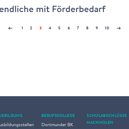
endliche mit Förderbedarf
1
2
3
4
5
6
7
8
9
10
USBILDUNG
BERUFSKOLLEGS
SCHULABSCHLÜSSE
NACHHOLEN
usbildungsstellen
Dortmunder BK