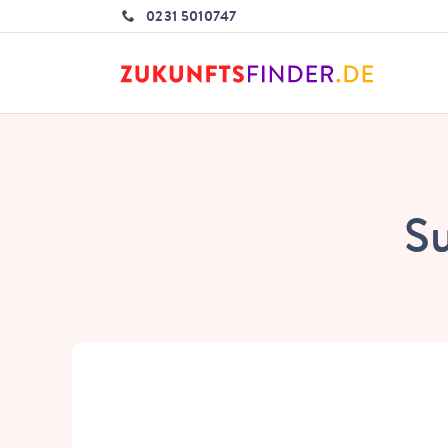
0231 5010747
S