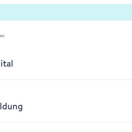
n:
ital
ldung