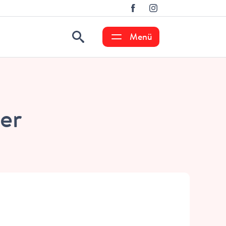
Menü
er