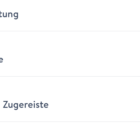
tung
e
 Zugereiste