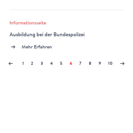
Informationsseite
Ausbildung bei der Bundespolizei
Mehr Erfahren
1
2
3
4
5
6
7
8
9
10